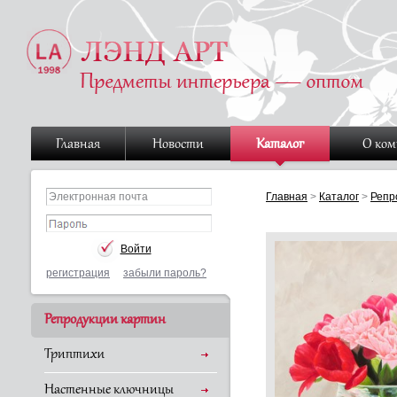
Главная
Новости
Каталог
О ко
Главная
>
Каталог
>
Репр
регистрация
забыли пароль?
Репродукции картин
Триптихи
Настенные ключницы