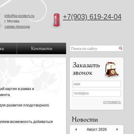
+7(903) 619-24-04
info@la-posters.ru
г. Москва
схема проезда
ка
Контакты
Заказать
звонок
ий картин в рамах и
мента.
для развития плодотворного
Новости
вляем возможность добиваться
Август 2026