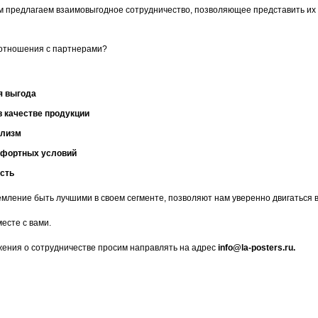
 предлагаем взаимовыгодное сотрудничество, позволяющее представить их и
 отношения с партнерами?
я выгода
в качестве продукции
лизм
мфортных условий
сть
емление быть лучшими в своем сегменте, позволяют нам уверенно двигаться в
есте с вами.
ения о сотрудничестве просим направлять на адрес
info@
la-
posters.
ru.