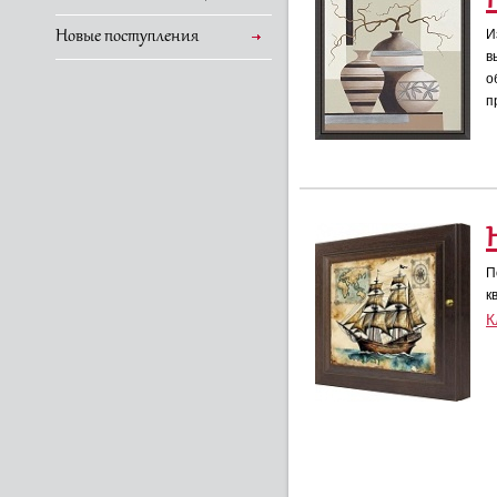
Новые поступления
И
в
о
п
П
к
К