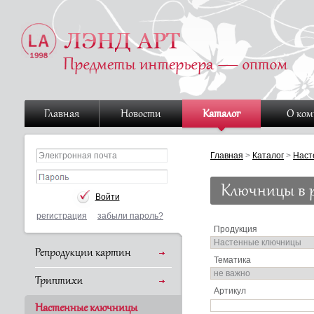
Главная
Новости
Каталог
О ко
Главная
>
Каталог
>
Наст
Ключницы в 
регистрация
забыли пароль?
Продукция
Репродукции картин
Тематика
Триптихи
Артикул
Настенные ключницы