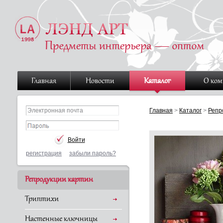
Главная
Новости
Каталог
О ко
Главная
>
Каталог
>
Репр
регистрация
забыли пароль?
Репродукции картин
Триптихи
Настенные ключницы