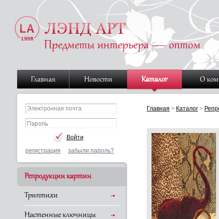
Главная
Новости
Каталог
О ко
Главная
>
Каталог
>
Репр
регистрация
забыли пароль?
Репродукции картин
Триптихи
Настенные ключницы