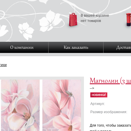
В вашей корзине
нет товаров
О компании
Как заказать
Достав
тихи
Магнолии (3 шт
-->
Артикул:
Размер изображения:
Для того, чтобы заказат