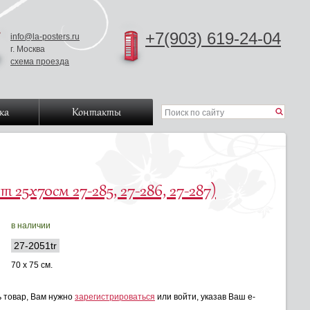
+7(903) 619-24-04
info@la-posters.ru
г. Москва
схема проезда
ка
Контакты
 25х70см 27-285, 27-286, 27-287)
в наличии
27-2051tr
70 x 75 см.
ь товар, Вам нужно
зарегистрироваться
или войти, указав Ваш e-