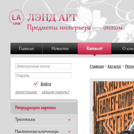
Главная
Новости
Каталог
О ко
Главная
>
Каталог
>
Репр
регистрация
забыли пароль?
Репродукции картин
Триптихи
Настенные ключницы