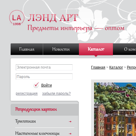
Главная
Новости
Каталог
О ко
Главная
>
Каталог
>
Репр
регистрация
забыли пароль?
Репродукции картин
Триптихи
Настенные ключницы