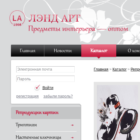
Главная
Новости
Каталог
О ко
Главная
>
Каталог
>
Репр
регистрация
забыли пароль?
Репродукции картин
Триптихи
Настенные ключницы