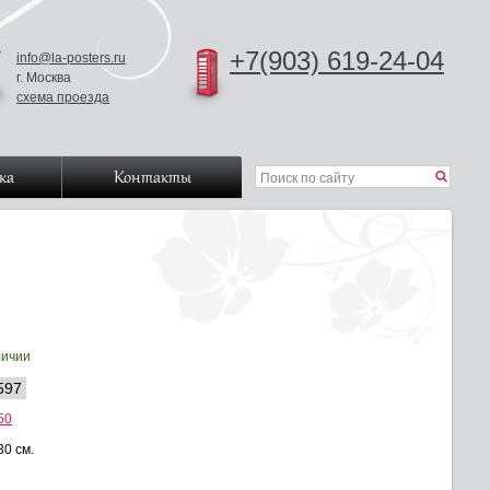
+7(903) 619-24-04
info@la-posters.ru
г. Москва
схема проезда
ка
Контакты
личии
597
50
30 см.