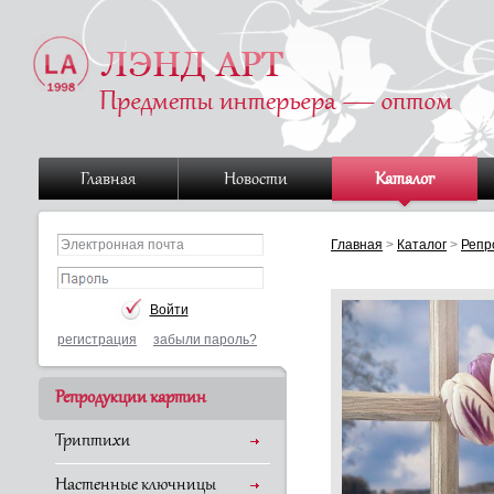
Главная
Новости
Каталог
Главная
>
Каталог
>
Репр
регистрация
забыли пароль?
Репродукции картин
Триптихи
Настенные ключницы