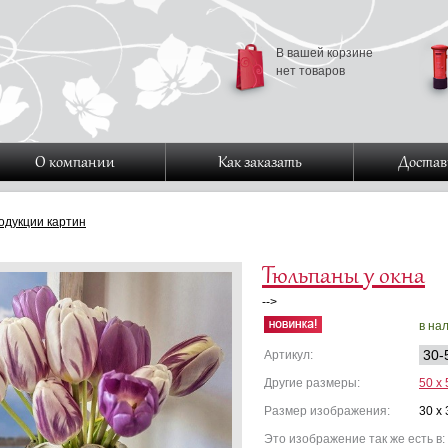
В вашей корзине
нет товаров
О компании
Как заказать
Достав
одукции картин
Тюльпаны у окна
-->
в на
30-
Артикул:
Другие размеры:
50 x 
Размер изображения:
30 x 
Это изображение так же есть в: