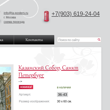
+7(903) 619-24-04
info@la-posters.ru
г. Москва
схема проезда
ка
Контакты
Казанский Собор, Санкт
Петербург
-->
в наличии
36-43
Артикул:
Размер изображения:
30 x 60 см.