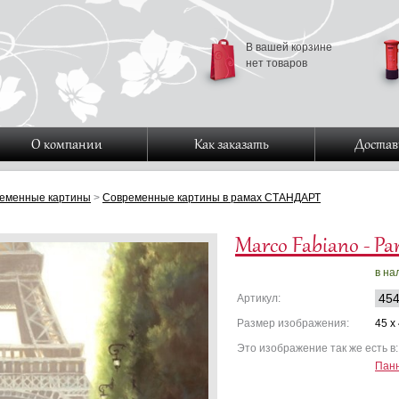
В вашей корзине
нет товаров
О компании
Как заказать
Достав
еменные картины
>
Современные картины в рамах СТАНДАРТ
Marco Fabiano - Pa
в на
454
Артикул:
Размер изображения:
45 x
Это изображение так же есть в
Панн