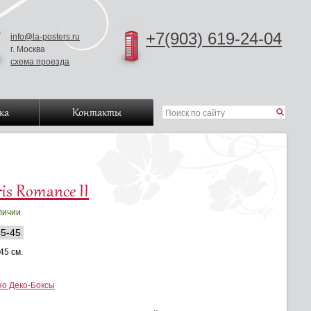
+7(903) 619-24-04
info@la-posters.ru
г. Москва
схема проезда
ка
Контакты
ris Romance II
личии
5-45
 45 см.
:
о Деко-Боксы