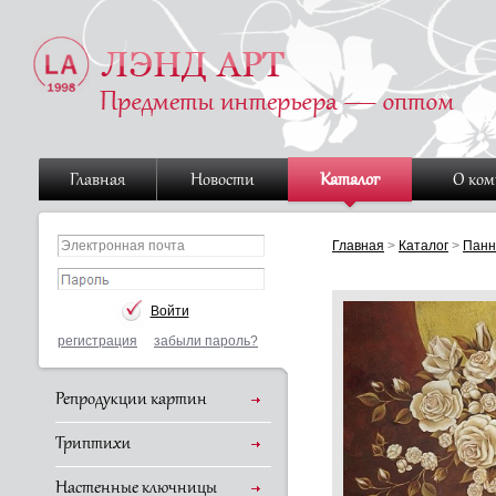
Главная
Новости
Каталог
О ко
Главная
>
Каталог
>
Панн
регистрация
забыли пароль?
Репродукции картин
Триптихи
Настенные ключницы