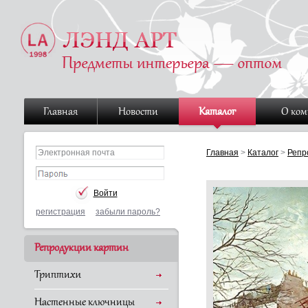
Главная
Новости
Каталог
О ко
Главная
>
Каталог
>
Репр
регистрация
забыли пароль?
Репродукции картин
Триптихи
Настенные ключницы