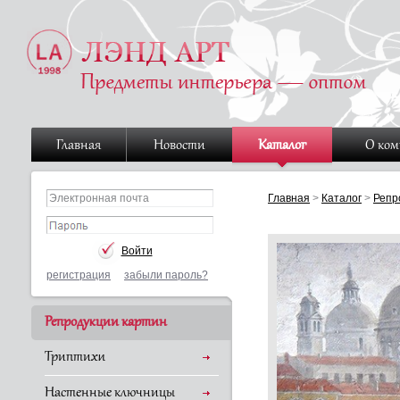
Главная
Новости
Каталог
О ко
Главная
>
Каталог
>
Репр
регистрация
забыли пароль?
Репродукции картин
Триптихи
Настенные ключницы