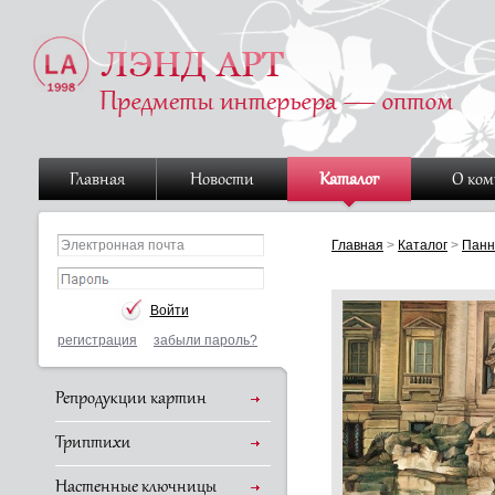
Главная
Новости
Каталог
О ко
Главная
>
Каталог
>
Панн
регистрация
забыли пароль?
Репродукции картин
Триптихи
Настенные ключницы