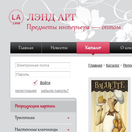
Главная
Новости
Каталог
О ко
Главная
>
Каталог
>
Репр
регистрация
забыли пароль?
Репродукции картин
Триптихи
Настенные ключницы