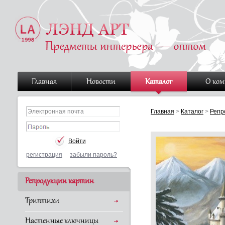
Главная
Новости
Каталог
О ко
Главная
>
Каталог
>
Репр
регистрация
забыли пароль?
Репродукции картин
Триптихи
Настенные ключницы