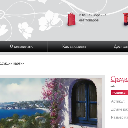
В вашей корзине
нет товаров
О компании
Как заказать
Достав
одукции картин
Среди
-->
Артикул:
Другие р
Размер и