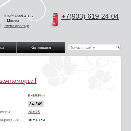
+7(903) 619-24-04
info@la-posters.ru
г. Москва
схема проезда
ка
Контакты
земноморье I
в наличии
34-549
азмеры:
20 x 25
зображения:
30 x 40 см.