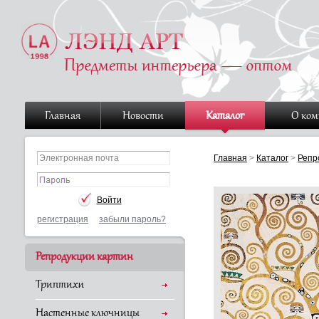
Главная
Новости
Каталог
О ко
Главная
>
Каталог
>
Репр
регистрация
забыли пароль?
Репродукции картин
Триптихи
Настенные ключницы