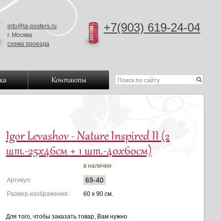
+7(903) 619-24-04
info@la-posters.ru
г. Москва
схема проезда
ка
Контакты
Igor Levashov - Nature Inspired II (2
шт.-25х46см + 1 шт.-40х60см)
в наличии
69-40
Артикул:
Размер изображения:
60 x 90 см.
Для того, чтобы заказать товар, Вам нужно