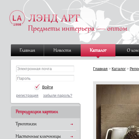
Главная
Новости
Каталог
О ко
Главная
>
Каталог
>
Репр
регистрация
забыли пароль?
Репродукции картин
Триптихи
Настенные ключницы