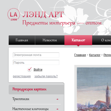
Главная
Новости
Каталог
О ко
Главная
>
Каталог
>
Репр
регистрация
забыли пароль?
Репродукции картин
Триптихи
Настенные ключницы