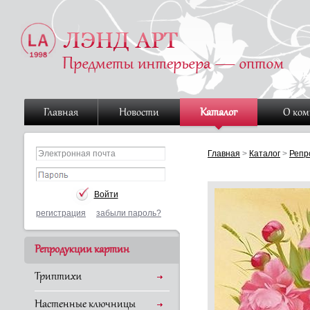
Главная
Новости
Каталог
О ко
Главная
>
Каталог
>
Репр
регистрация
забыли пароль?
Репродукции картин
Триптихи
Настенные ключницы