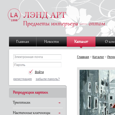
Главная
Новости
Каталог
О ко
Главная
>
Каталог
>
Репр
регистрация
забыли пароль?
Репродукции картин
Триптихи
Настенные ключницы