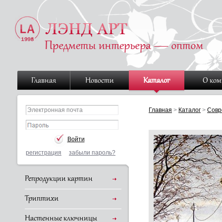
Главная
Новости
Каталог
О ко
Главная
>
Каталог
>
Совр
регистрация
забыли пароль?
Репродукции картин
Триптихи
Настенные ключницы