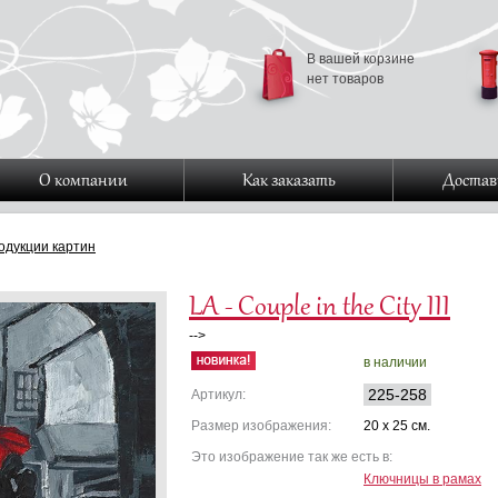
В вашей корзине
нет товаров
О компании
Как заказать
Достав
одукции картин
LA - Couple in the City III
-->
в наличии
225-258
Артикул:
Размер изображения:
20 x 25 см.
Это изображение так же есть в:
Ключницы в рамах