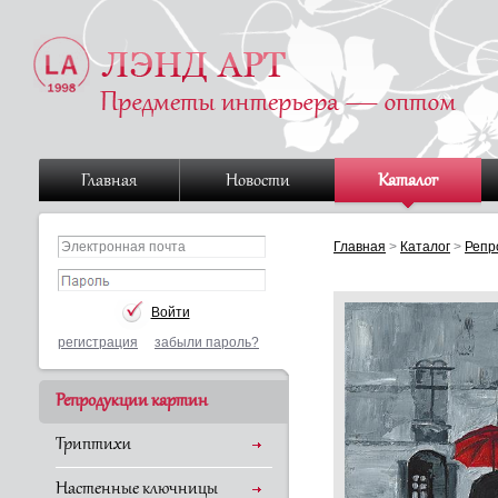
Главная
Новости
Каталог
Главная
>
Каталог
>
Репр
регистрация
забыли пароль?
Репродукции картин
Триптихи
Настенные ключницы