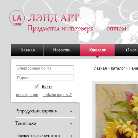
Главная
Новости
Каталог
О ко
Главная
>
Каталог
>
Панн
регистрация
забыли пароль?
Репродукции картин
Триптихи
Настенные ключницы