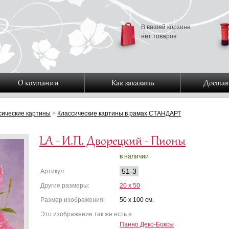
В вашей корзине
нет товаров
О компании
Как заказать
Достав
сические картины
>
Классические картины в рамах СТАНДАРТ
LA - И.П. Дворецкий - Пионы
в наличии
51-3
Артикул:
Другие размеры:
20 x 50
Размер изображения:
50 x 100 см.
Это изображение так же есть в:
Панно Деко-Боксы