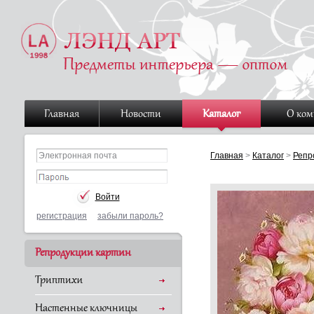
Главная
Новости
Каталог
О ко
Главная
>
Каталог
>
Репр
регистрация
забыли пароль?
Репродукции картин
Триптихи
Настенные ключницы