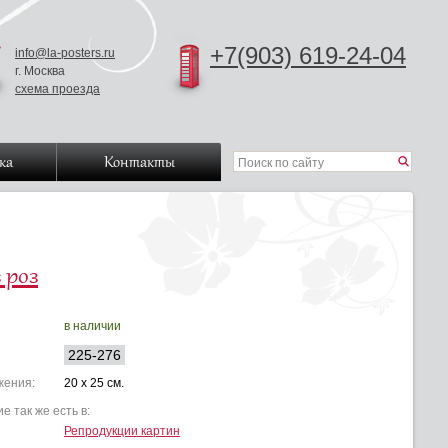
+7(903) 619-24-04
info@la-posters.ru
г. Москва
схема проезда
ка
Контакты
 роз
в наличии
225-276
жения:
20 x 25 см.
е так же есть в:
Репродукции картин