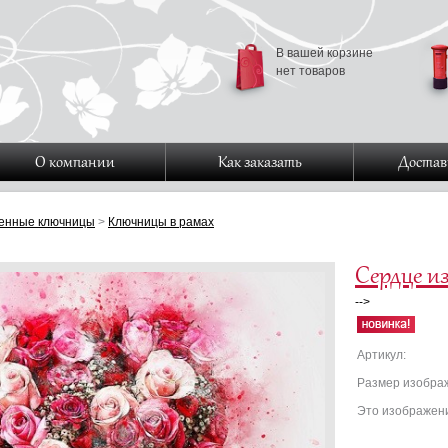
В вашей корзине
нет товаров
О компании
Как заказать
Достав
енные ключницы
>
Ключницы в рамах
Сердце из
-->
Артикул:
Размер изобра
Это изображени