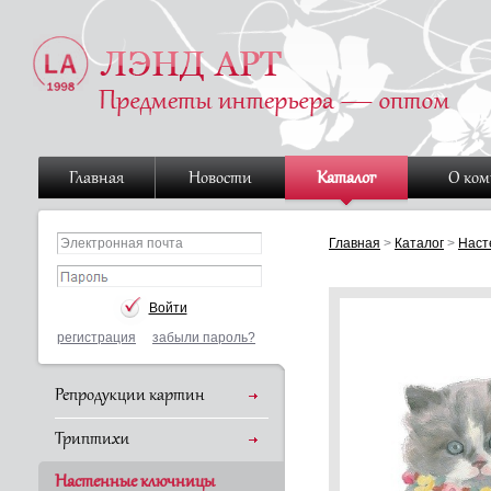
Главная
Новости
Каталог
О ко
Главная
>
Каталог
>
Наст
регистрация
забыли пароль?
Репродукции картин
Триптихи
Настенные ключницы