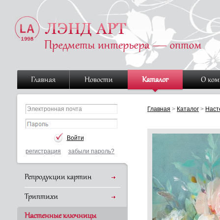
Главная
Новости
Каталог
О ко
Главная
>
Каталог
>
Наст
регистрация
забыли пароль?
Репродукции картин
Триптихи
Настенные ключницы