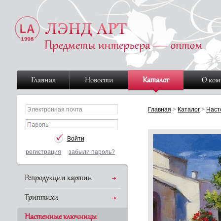
Главная
Новости
Каталог
О ко
Главная
>
Каталог
>
Наст
регистрация
забыли пароль?
Репродукции картин
Триптихи
Настенные ключницы