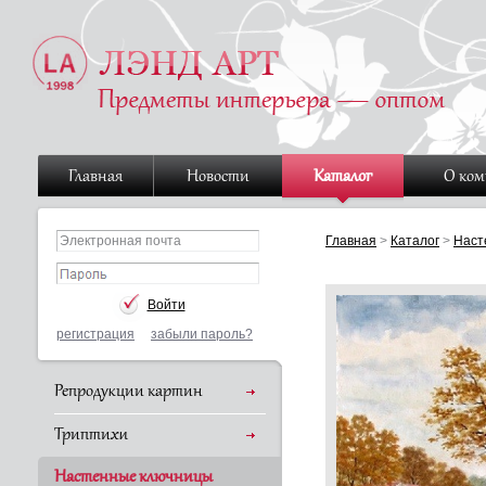
Главная
Новости
Каталог
О ко
Главная
>
Каталог
>
Наст
регистрация
забыли пароль?
Репродукции картин
Триптихи
Настенные ключницы