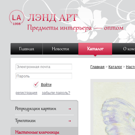
Главная
Новости
Каталог
О ко
Главная
>
Каталог
>
Наст
регистрация
забыли пароль?
Репродукции картин
Триптихи
Настенные ключницы