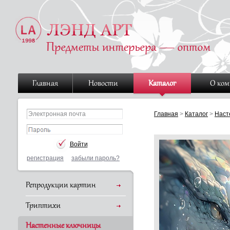
Главная
Новости
Каталог
О ко
Главная
>
Каталог
>
Наст
регистрация
забыли пароль?
Репродукции картин
Триптихи
Настенные ключницы