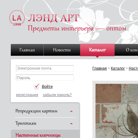
Главная
Новости
Каталог
О ко
Главная
>
Каталог
>
Наст
регистрация
забыли пароль?
Репродукции картин
Триптихи
Настенные ключницы