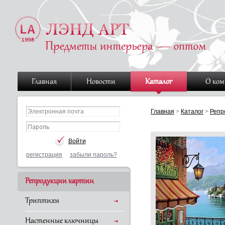
Главная
Новости
Каталог
О ко
Главная
>
Каталог
>
Репр
регистрация
забыли пароль?
Репродукции картин
Триптихи
Настенные ключницы