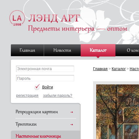
Главная
Новости
Каталог
О ко
Главная
>
Каталог
>
Наст
регистрация
забыли пароль?
Репродукции картин
Триптихи
Настенные ключницы