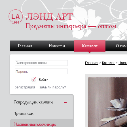
Главная
Новости
Каталог
О ко
Главная
>
Каталог
>
Наст
регистрация
забыли пароль?
Репродукции картин
Триптихи
Настенные ключницы