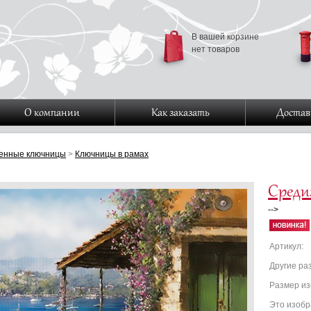
В вашей корзине
нет товаров
О компании
Как заказать
Достав
енные ключницы
>
Ключницы в рамах
Среди
-->
Артикул:
Другие ра
Размер и
Это изобр