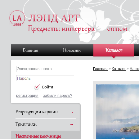
Главная
Новости
Каталог
Главная
>
Каталог
>
Наст
регистрация
забыли пароль?
Репродукции картин
Триптихи
Настенные ключницы