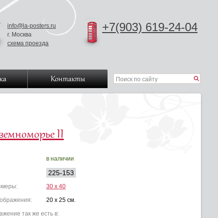
+7(903) 619-24-04
info@la-posters.ru
г. Москва
схема проезда
ка
Контакты
земноморье II
в наличии
225-153
змеры:
30 x 40
зображения:
20 x 25 см.
ажение так же есть в: