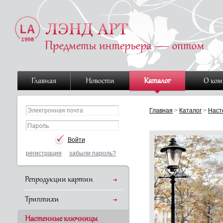
Главная
Новости
Каталог
О ко
Главная
>
Каталог
>
Наст
регистрация
забыли пароль?
Репродукции картин
Триптихи
Настенные ключницы