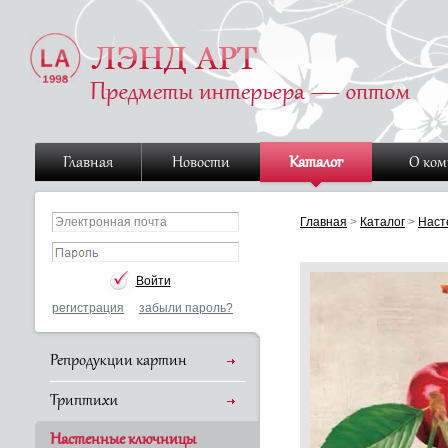
Главная
Новости
Каталог
О ко
Главная
>
Каталог
>
Наст
регистрация
забыли пароль?
Репродукции картин
Триптихи
Настенные ключницы