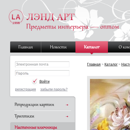
Главная
Новости
Каталог
О ко
Главная
>
Каталог
>
Наст
регистрация
забыли пароль?
Репродукции картин
Триптихи
Настенные ключницы