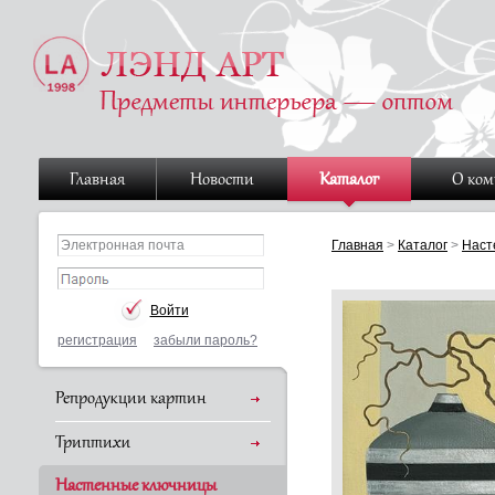
Главная
Новости
Каталог
О ко
Главная
>
Каталог
>
Наст
регистрация
забыли пароль?
Репродукции картин
Триптихи
Настенные ключницы