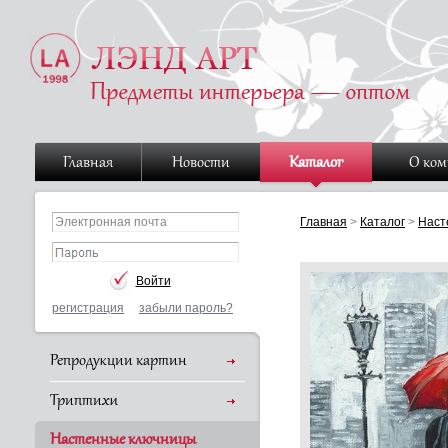
Главная
Новости
Каталог
О ко
Главная
>
Каталог
>
Наст
регистрация
забыли пароль?
Репродукции картин
Триптихи
Настенные ключницы